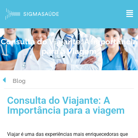
Consulta do Viajante: A Importância
para a Viagem
Blog
Consulta do Viajante: A
Importância para a viagem
Viajar é
uma
das
experiências
mais
enriquecedoras
que